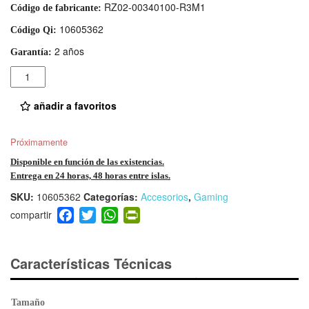
RZ02-00340100-R3M1
Código de fabricante:
10605362
Código Qi:
2 años
Garantía:
Cantidad
añadir a favoritos
Próximamente
Disponible en función de las existencias.
Entrega en 24 horas, 48 horas entre islas.
SKU:
10605362
Categorías:
Accesorios
,
Gaming
F
T
W
Pr
a
wi
h
in
c
tt
at
tF
e
er
s
ri
Características Técnicas
b
A
e
o
p
n
Tamaño