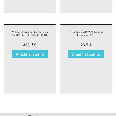
Volante Thrustmaster+Pedales
Alfombrilla ABYSM Gaming
T300RS GT PC PS4(4160681)
Covenant XXL
402,
€
23,
€
11
90
Añadir al carrito
Añadir al carrito