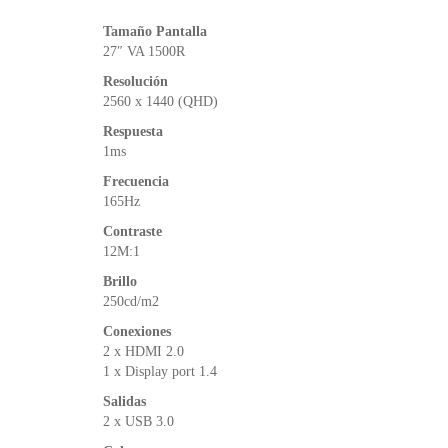
Tamaño Pantalla
27″ VA 1500R
Resolución
2‎560 x 1440 (QHD)
Respuesta
1ms
Frecuencia
165Hz
Contraste
1‎2M:1
Brillo
250cd/m2
Conexiones
2 x HDMI 2.0
1 x Display port 1.4
Salidas
2 x USB 3.0