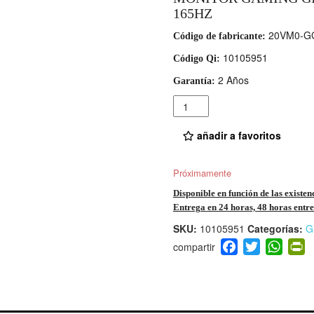
165HZ
20VM0-G
Código de fabricante:
10105951
Código Qi:
2 Años
Garantía:
Cantidad
añadir a favoritos
Próximamente
Disponible en función de las existen
Entrega en 24 horas, 48 horas entre 
SKU:
10105951
Categorías:
G
F
T
W
P
a
wi
h
i
c
tt
at
t
e
er
s
ri
b
A
e