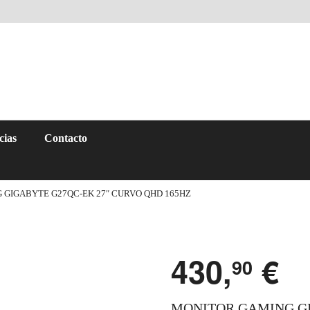
cias
Contacto
 GIGABYTE G27QC-EK 27″ CURVO QHD 165HZ
430,
€
90
MONITOR GAMING GI