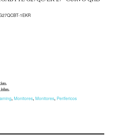
G27QCBT-1EKR
cias.
islas.
aming
,
Monitores
,
Monitores
,
Perifericos
r
n
F