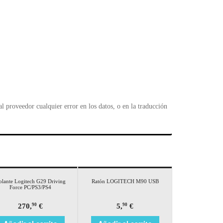
 proveedor cualquier error en los datos, o en la traducción
olante Logitech G29 Driving
Ratón LOGITECH M90 USB
Force PC/PS3/PS4
270,
€
5,
€
90
90