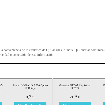
la conveniencia de los usuarios de Qi Canarias. Aunque Qi Canarias comunica al
racidad o corrección de esta información.
i5-
Ratón UNYKA UK A800 Óptico
Gamepad KROM Key Wired
V
USB Rojo
PC/PS3
o
3,
€
21,
€
90
90