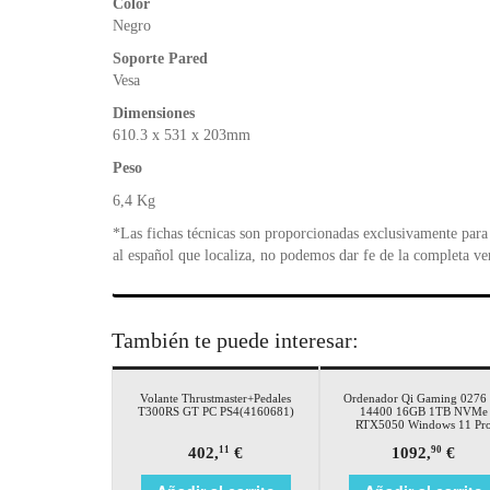
Color
Negro
Soporte Pared
Vesa
Dimensiones
6‎10.3 x 531 x 203mm
Peso
6,4 Kg
*Las fichas técnicas son proporcionadas exclusivamente para 
al español que localiza, no podemos dar fe de la completa ve
También te puede interesar:
Volante Thrustmaster+Pedales
Ordenador Qi Gaming 0276 
T300RS GT PC PS4(4160681)
14400 16GB 1TB NVMe
RTX5050 Windows 11 Pr
402,
€
1092,
€
11
90