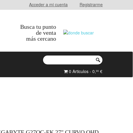
Acceder a mi cuenta
Registrarme
Busca tu punto
de venta
más cercano
0 Articulos - 0,
€
00
GABYTE G27QC-EK 27″ CURVO QHD