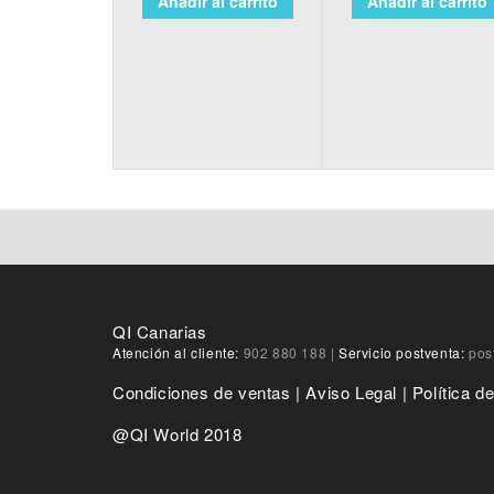
Añadir al carrito
Añadir al carrito
QI Canarias
Atención al cliente:
902 880 188
|
Servicio postventa:
pos
Condiciones de ventas
|
Aviso Legal
|
Política d
@QI World 2018