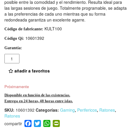
posible entre la comodidad y el rendimiento. Resulta ideal para
las largas sesiones de juego. Totalmente programable, se adapta
a las preferencias de cada uno mientras que su forma
redondeada garantiza un excelente agarre.
KULT100
Código de fabricante:
10601392
Código Qi:
Garantía:
Cantidad
añadir a favoritos
Próximamente
Disponible en función de las existencias.
Entrega en 24 horas, 48 horas entre islas.
SKU:
10601392
Categorías:
Gaming
,
Perifericos
,
Ratones
,
Ratones
F
T
W
Pr
a
wi
h
in