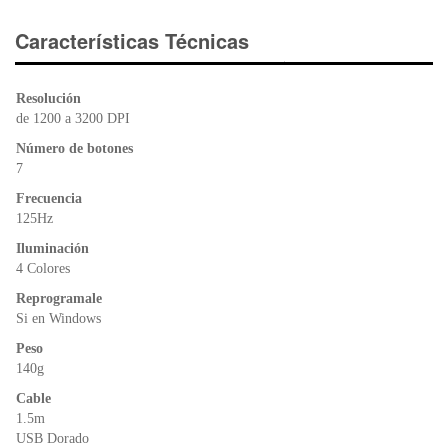
c
tt
at
tF
e
er
s
ri
Características Técnicas
b
A
e
o
p
n
Resolución
o
p
dl
de 1200 a 3200 DPI
k
y
Número de botones
7
Frecuencia
125Hz
Iluminación
4 Colores
Reprogramale
Si en Windows
Peso
140g
Cable
1.5m
USB Dorado