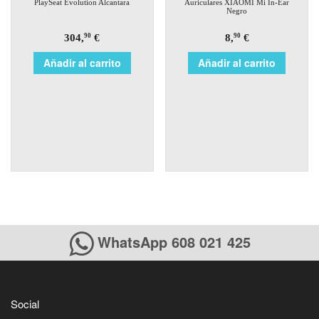
PlaySeat Evolution Alcantara
Auriculares XIAOMI Mi In-Ear
Negro
304,
€
8,
€
90
90
Añadir al carrito
Añadir al carrito
WhatsApp 608 021 425
Social