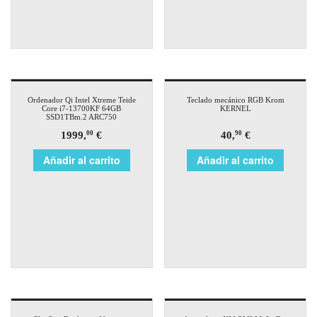
Ordenador Qi Intel Xtreme Teide
Teclado mecánico RGB Krom
Core i7-13700KF 64GB
KERNEL
SSD1TBm.2 ARC750
1999,
€
40,
€
00
90
Añadir al carrito
Añadir al carrito