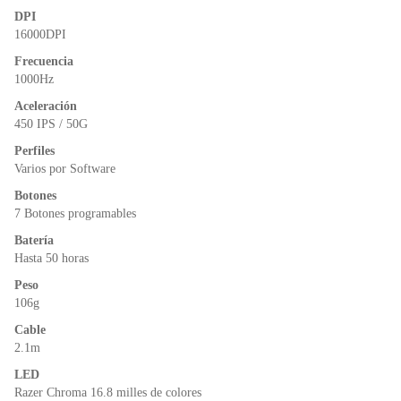
k
y
DPI
16000DPI
Frecuencia
1000Hz
Aceleración
450 IPS / 50G
Perfiles
Varios por Software
Botones
7 Botones programables
Batería
Hasta 50 horas
Peso
106g
Cable
2.1m
LED
Razer Chroma 16.8 milles de colores