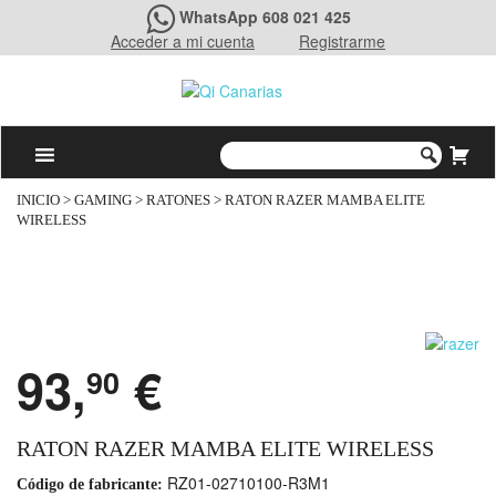
WhatsApp 608 021 425
Acceder a mi cuenta
Registrarme
INICIO
>
GAMING
>
RATONES
> RATON RAZER MAMBA ELITE
WIRELESS
93,
€
90
RATON RAZER MAMBA ELITE WIRELESS
RZ01-02710100-R3M1
Código de fabricante: