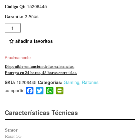
15206445
Código Qi:
2 Años
Garantía:
Cantidad
añadir a favoritos
Próximamente
Disponible en función de las existencias.
Entrega en 24 horas, 48 horas entre islas.
SKU:
15206445
Categorías:
Gaming
,
Ratones
F
T
W
Pr
a
wi
h
in
c
tt
at
tF
e
er
s
ri
Características Técnicas
b
A
e
o
p
n
Sensor
o
p
dl
Razer 5G