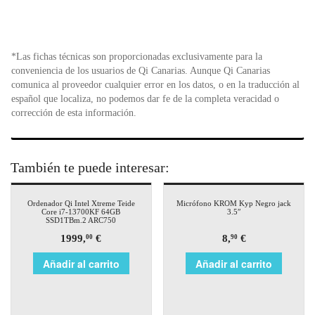
*Las fichas técnicas son proporcionadas exclusivamente para la
conveniencia de los usuarios de Qi Canarias. Aunque Qi Canarias
comunica al proveedor cualquier error en los datos, o en la traducción al
español que localiza, no podemos dar fe de la completa veracidad o
corrección de esta información.
También te puede interesar:
Ordenador Qi Intel Xtreme Teide
Micrófono KROM Kyp Negro jack
Core i7-13700KF 64GB
3.5″
SSD1TBm.2 ARC750
1999,
€
8,
€
00
90
Añadir al carrito
Añadir al carrito