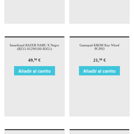
Smartband RAZER NABU X Negro
Gamepad KROM Key Wired
(RZ15-01290100-R3G1)
PC/PS3
49,
€
21,
€
90
90
Añadir al carrito
Añadir al carrito