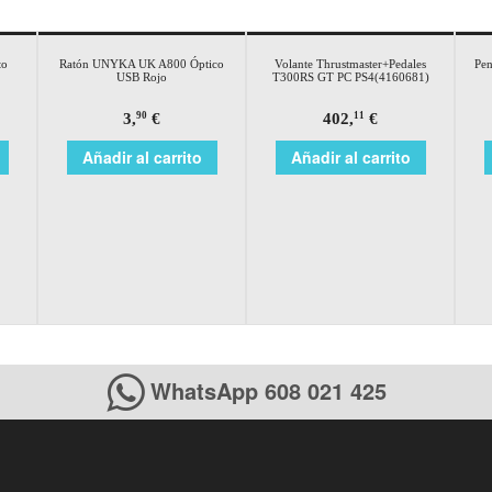
to
Ratón UNYKA UK A800 Óptico
Volante Thrustmaster+Pedales
Pen
USB Rojo
T300RS GT PC PS4(4160681)
3,
€
402,
€
90
11
Añadir al carrito
Añadir al carrito
WhatsApp 608 021 425