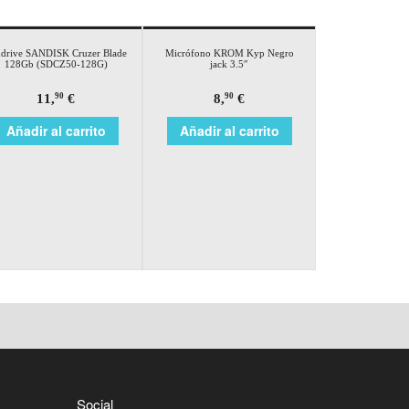
drive SANDISK Cruzer Blade
Micrófono KROM Kyp Negro
128Gb (SDCZ50-128G)
jack 3.5″
11,
€
8,
€
90
90
Añadir al carrito
Añadir al carrito
Social