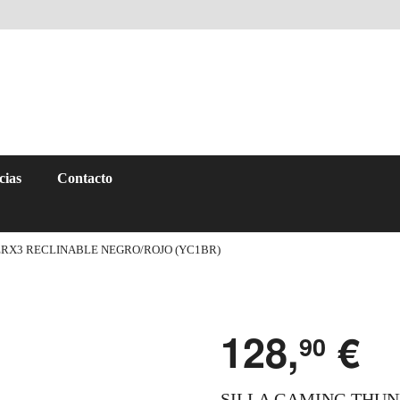
cias
Contacto
ERX3 RECLINABLE NEGRO/ROJO (YC1BR)
128,
€
90
SILLA GAMING THUN