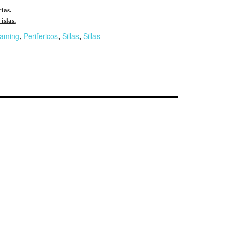
cias.
islas.
aming
,
Perifericos
,
Sillas
,
Sillas
r
n
F
l