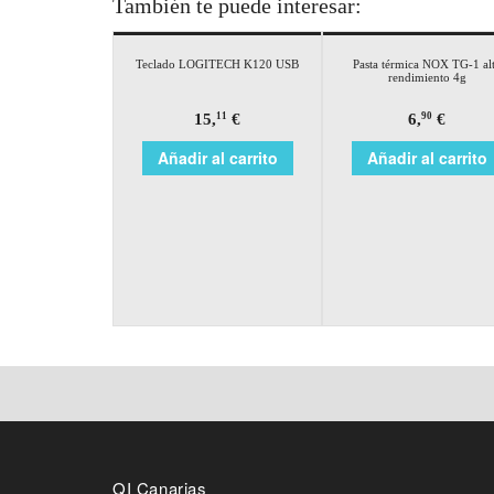
También te puede interesar:
Teclado LOGITECH K120 USB
Pasta térmica NOX TG-1 al
rendimiento 4g
15,
€
6,
€
11
90
Añadir al carrito
Añadir al carrito
QI Canarias