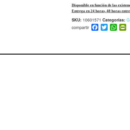
Disponible en función de las existen
Entrega en 24 horas, 48 horas entre 
SKU:
10601571
Categorías:
G
F
T
W
P
a
wi
h
i
c
tt
at
t
e
er
s
ri
b
A
e
o
p
n
o
p
d
k
y