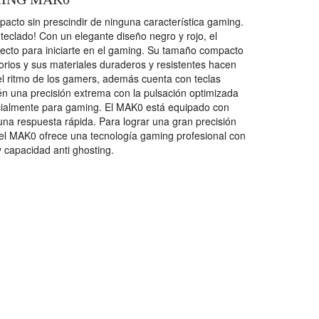
cto sin prescindir de ninguna característica gaming.
 teclado! Con un elegante diseño negro y rojo, el
ecto para iniciarte en el gaming. Su tamaño compacto
torios y sus materiales duraderos y resistentes hacen
el ritmo de los gamers, además cuenta con teclas
én una precisión extrema con la pulsación optimizada
cialmente para gaming. El MAK0 está equipado con
una respuesta rápida. Para lograr una gran precisión
 el MAK0 ofrece una tecnología gaming profesional con
y capacidad anti ghosting.