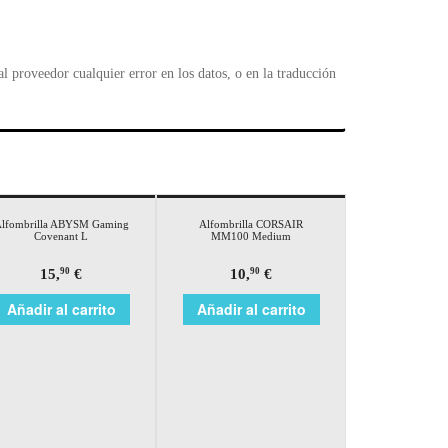
 proveedor cualquier error en los datos, o en la traducción
lfombrilla ABYSM Gaming
Alfombrilla CORSAIR
Covenant L
MM100 Medium
15,
€
10,
€
90
90
Añadir al carrito
Añadir al carrito