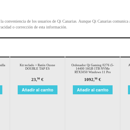
la conveniencia de los usuarios de Qi Canarias. Aunque Qi Canarias comunica al
racidad o corrección de esta información.
silla
Kit teclado + Ratón Ozone
Ordenador Qi Gaming 0276 i5-
A
DOUBLE TAP ES
14400 16GB 1TB NVMe
RTX5050 Windows 11 Pro
23,
€
1092,
€
90
90
Añadir al carrito
Añadir al carrito