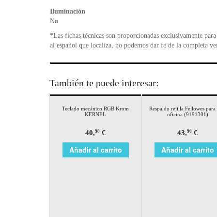
Iluminación
No
*Las fichas técnicas son proporcionadas exclusivamente para 
al español que localiza, no podemos dar fe de la completa ve
También te puede interesar:
Teclado mecánico RGB Krom
Respaldo rejilla Fellowes para 
KERNEL
oficina (9191301)
40,
€
43,
€
90
90
Añadir al carrito
Añadir al carrito