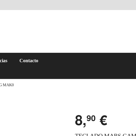
cias
Contacto
G MAK0
8,
€
90
TECLADO MARS GAM