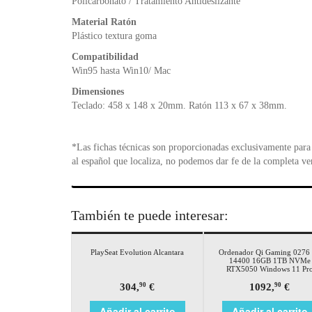
Policarbonato / Tratamiento Antideslizante
Material Ratón
Plástico textura goma
Compatibilidad
Win95 hasta Win10/ Mac
Dimensiones
Teclado: 458 x 148 x 20mm. Ratón 113 x 67 x 38mm.
*Las fichas técnicas son proporcionadas exclusivamente para 
al español que localiza, no podemos dar fe de la completa ve
También te puede interesar:
PlaySeat Evolution Alcantara
Ordenador Qi Gaming 0276 
14400 16GB 1TB NVMe
RTX5050 Windows 11 Pr
304,
€
1092,
€
90
90
Añadir al carrito
Añadir al carrito