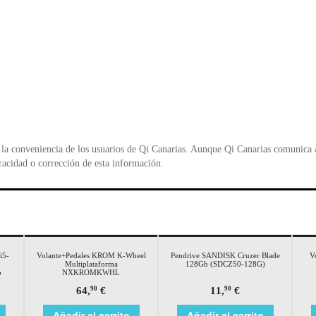
la conveniencia de los usuarios de Qi Canarias. Aunque Qi Canarias comunica al
racidad o corrección de esta información.
i5-
Volante+Pedales KROM K-Wheel
Pendrive SANDISK Cruzer Blade
V
Multiplataforma
128Gb (SDCZ50-128G)
o
NXKROMKWHL
64,
€
11,
€
90
90
Añadir al carrito
Añadir al carrito