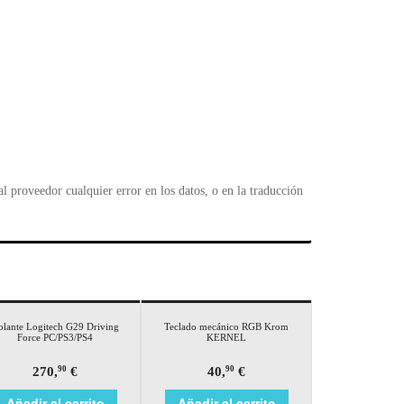
 proveedor cualquier error en los datos, o en la traducción
olante Logitech G29 Driving
Teclado mecánico RGB Krom
Force PC/PS3/PS4
KERNEL
270,
€
40,
€
90
90
Añadir al carrito
Añadir al carrito