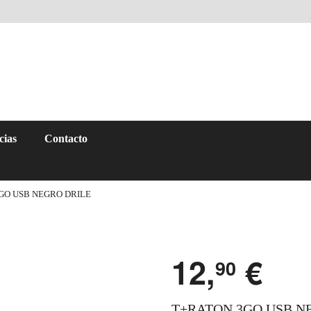
cias
Contacto
GO USB NEGRO DRILE
12,
€
90
T+RATON 3GO USB N