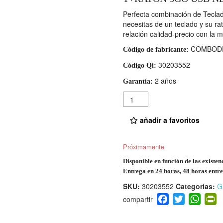
Perfecta combinación de Teclad
necesitas de un teclado y su ra
relación calidad-precio con la m
COMBODR
Código de fabricante:
30203552
Código Qi:
2 años
Garantía:
Cantidad
añadir a favoritos
Próximamente
Disponible en función de las existen
Entrega en 24 horas, 48 horas entre 
SKU:
30203552
Categorías:
G
F
T
W
P
a
wi
h
i
c
tt
at
t