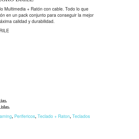
o Multimedia + Ratón con cable. Todo lo que
tón en un pack conjunto para conseguir la mejor
áxima calidad y durabilidad.
ILE
cias.
islas.
aming
,
Perifericos
,
Teclado + Raton
,
Teclados
r
n
F