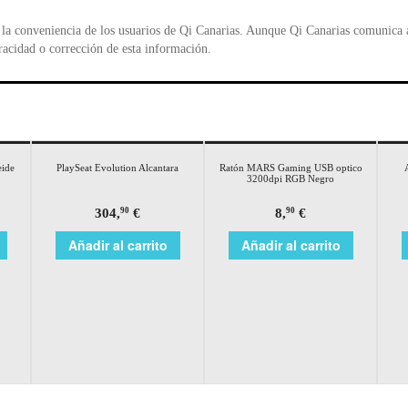
la conveniencia de los usuarios de Qi Canarias. Aunque Qi Canarias comunica al
racidad o corrección de esta información.
eide
PlaySeat Evolution Alcantara
Ratón MARS Gaming USB optico
3200dpi RGB Negro
304,
€
8,
€
90
90
Añadir al carrito
Añadir al carrito