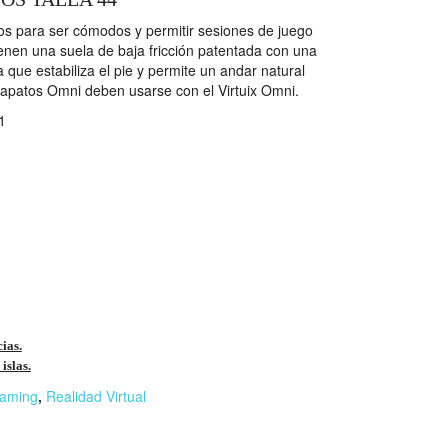
s para ser cómodos y permitir sesiones de juego
ienen una suela de baja fricción patentada con una
 que estabiliza el pie y permite un andar natural
 zapatos Omni deben usarse con el Virtuix Omni.
1
cias.
islas.
aming
,
Realidad Virtual
r
n