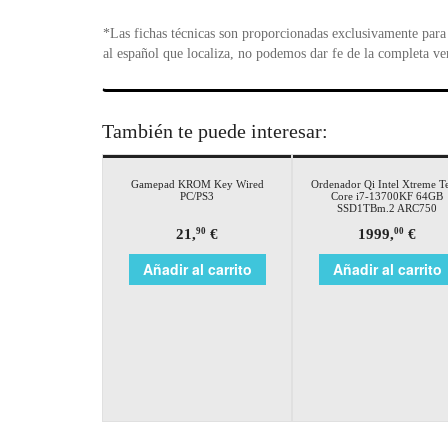
*Las fichas técnicas son proporcionadas exclusivamente para 
al español que localiza, no podemos dar fe de la completa ve
También te puede interesar:
Gamepad KROM Key Wired
Ordenador Qi Intel Xtreme T
PC/PS3
Core i7-13700KF 64GB
SSD1TBm.2 ARC750
21,
€
1999,
€
90
00
Añadir al carrito
Añadir al carrito