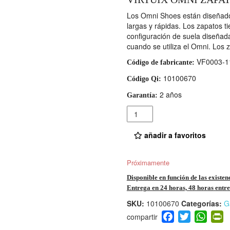
Los Omni Shoes están diseñado
largas y rápidas. Los zapatos t
configuración de suela diseñada
cuando se utiliza el Omni. Los
VF0003-1
Código de fabricante:
10100670
Código Qi:
2 años
Garantía:
Cantidad
añadir a favoritos
Próximamente
Disponible en función de las existen
Entrega en 24 horas, 48 horas entre 
SKU:
10100670
Categorías:
G
F
T
W
P
a
wi
h
i