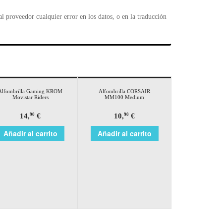
 proveedor cualquier error en los datos, o en la traducción
Alfombrilla Gaming KROM
Alfombrilla CORSAIR
Movistar Riders
MM100 Medium
14,
€
10,
€
90
90
Añadir al carrito
Añadir al carrito