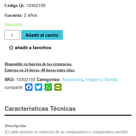
10302155
Código Qi:
2 años
Garantía:
Disponible
Cantidad
Añadir al carrito
añadir a favoritos
Disponible en función de las existencias.
Entrega en 24 horas, 48 horas entre islas.
SKU:
10302155
Categorías:
Accesorios
,
Imagen y Sonido
F
T
W
Pr
a
wi
h
in
c
tt
at
tF
e
er
s
ri
Características Técnicas
b
A
e
o
p
n
Descripción
o
p
dl
El cable permite la conexión de su computadora o computadora portátil