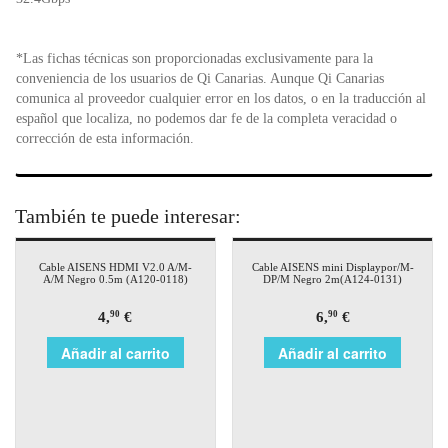
*Las fichas técnicas son proporcionadas exclusivamente para la
conveniencia de los usuarios de Qi Canarias. Aunque Qi Canarias
comunica al proveedor cualquier error en los datos, o en la traducción al
español que localiza, no podemos dar fe de la completa veracidad o
corrección de esta información.
También te puede interesar:
Cable AISENS HDMI V2.0 A/M-
Cable AISENS mini Displaypor/M-
A/M Negro 0.5m (A120-0118)
DP/M Negro 2m(A124-0131)
4,
€
6,
€
90
90
Añadir al carrito
Añadir al carrito