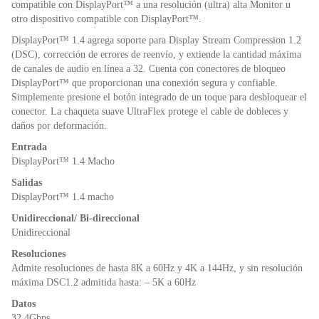
k
y
compatible con DisplayPort™ a una resolución (ultra) alta Monitor u
otro dispositivo compatible con DisplayPort™.
DisplayPort™ 1.4 agrega soporte para Display Stream Compression 1.2
(DSC), corrección de errores de reenvío, y extiende la cantidad máxima
de canales de audio en línea a 32. Cuenta con conectores de bloqueo
DisplayPort™ que proporcionan una conexión segura y confiable.
Simplemente presione el botón integrado de un toque para desbloquear el
conector. La chaqueta suave UltraFlex protege el cable de dobleces y
daños por deformación.
Entrada
DisplayPort™ 1.4 Macho
Salidas
DisplayPort™ 1.4 macho
Unidireccional/ Bi-direccional
Unidireccional
Resoluciones
Admite resoluciones de hasta 8K a 60Hz y 4K a 144Hz, y sin resolución
máxima DSC1.2 admitida hasta: – 5K a 60Hz
Datos
32.4Gbps