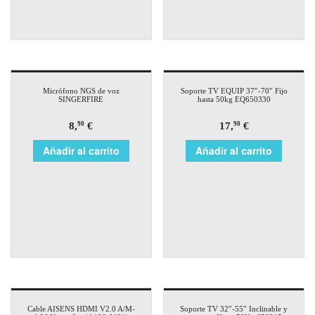
Micrófono NGS de voz
Soporte TV EQUIP 37″-70″ Fijo
SINGERFIRE
hasta 50kg EQ650330
8,
€
17,
€
90
90
Añadir al carrito
Añadir al carrito
Cable AISENS HDMI V2.0 A/M-
Soporte TV 32″-55″ Inclinable y