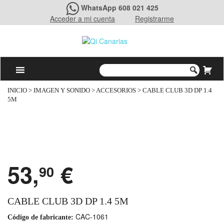
WhatsApp 608 021 425
Acceder a mi cuenta
Registrarme
INICIO
>
IMAGEN Y SONIDO
>
ACCESORIOS
> CABLE CLUB 3D DP 1.4
5M
53,
€
90
CABLE CLUB 3D DP 1.4 5M
CAC-1061
Código de fabricante: