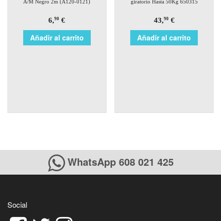
A/M Negro 2m (A120-0121)
giratorio Hasta 50Kg 650315
6,
€
43,
€
90
90
Añadir al carrito
Añadir al carrito
WhatsApp 608 021 425
Social