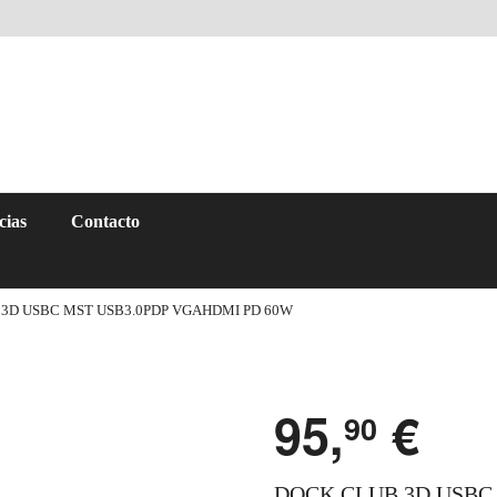
cias
Contacto
3D USBC MST USB3.0PDP VGAHDMI PD 60W
95,
€
90
DOCK CLUB 3D USBC