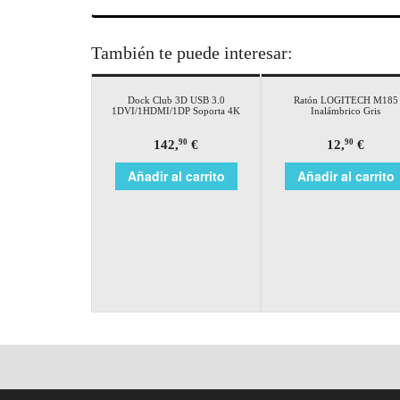
También te puede interesar:
Dock Club 3D USB 3.0
Ratón LOGITECH M185
1DVI/1HDMI/1DP Soporta 4K
Inalámbrico Gris
142,
€
12,
€
90
90
Añadir al carrito
Añadir al carrito