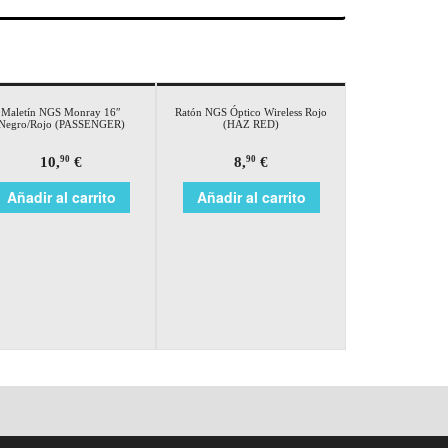
Maletín NGS Monray 16″
Ratón NGS Óptico Wireless Rojo
Negro/Rojo (PASSENGER)
(HAZ RED)
10,
€
8,
€
90
90
Añadir al carrito
Añadir al carrito