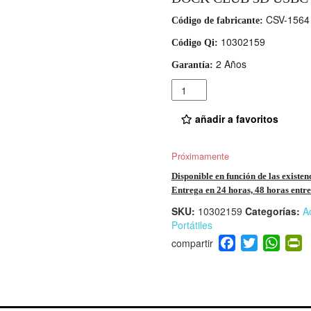
CSV-1564
Código de fabricante:
10302159
Código Qi:
2 Años
Garantía:
Cantidad
añadir a favoritos
Próximamente
Disponible en función de las existen
Entrega en 24 horas, 48 horas entre 
SKU:
10302159
Categorías:
A
Portátiles
F
T
W
P
a
wi
h
i
c
tt
at
t
e
er
s
ri
b
A
e