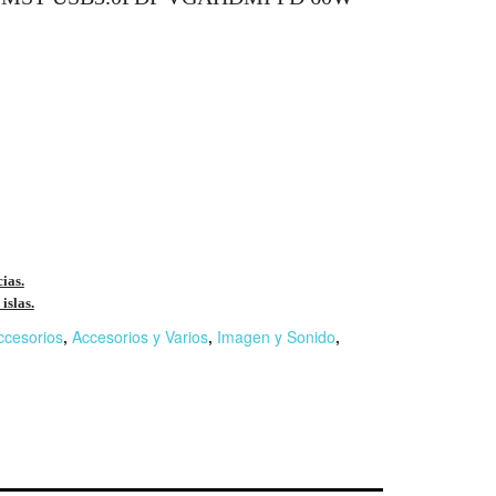
cias.
islas.
ccesorios
,
Accesorios y Varios
,
Imagen y Sonido
,
r
n
F