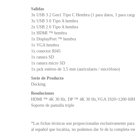
Salidas
3x USB 3.2 Gen1 Tipo C Hembra (1 para datos, 1 para carga 
3x USB 3.0 Tipo A hembra
2x USB 2.0 Tipo A hembra
1x HDMI ™ hembra
1x DisplayPort ™ hembra
1x VGA hembra
1x conector RJ45
1x ranura SD
1x ranura micro SD
1x jack estéreo de 3,5 mm (auriculares / micrófono)
Serie de Producto
Docking
Resoluciones
HDMI ™ 4K 30 Hz, DP ™ 4K 30 Hz,VGA 1920×1200 60H
Soporte de pantalla triple
*Las fichas técnicas son proporcionadas exclusivamente para 
al español que localiza, no podemos dar fe de la completa ve