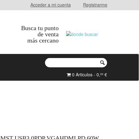
Acceder a mi cuenta
Registrarme
Busca tu punto
de venta
más cercano
0 Articulos - 0,
€
00
 MST USB3.0PDP VGAHDMI PD 60W