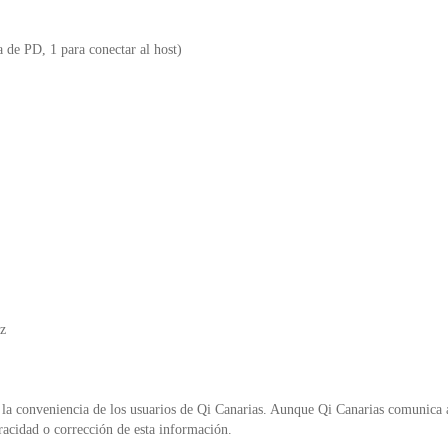
o
p
n
o
p
d
de PD, 1 para conectar al host)
k
y
z
la conveniencia de los usuarios de Qi Canarias. Aunque Qi Canarias comunica al
racidad o corrección de esta información.