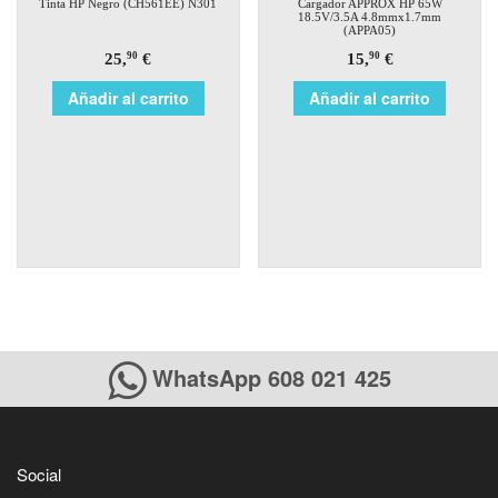
Tinta HP Negro (CH561EE) N301
Cargador APPROX HP 65W
18.5V/3.5A 4.8mmx1.7mm
(APPA05)
25,
€
15,
€
90
90
Añadir al carrito
Añadir al carrito
WhatsApp 608 021 425
Social