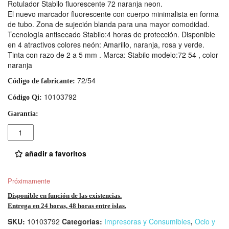
Rotulador Stabilo fluorescente 72 naranja neon.
El nuevo marcador fluorescente con cuerpo minimalista en forma
de tubo. Zona de sujeción blanda para una mayor comodidad.
Tecnología antisecado Stabilo:4 horas de protección. Disponible
en 4 atractivos colores neón: Amarillo, naranja, rosa y verde.
Tinta con razo de 2 a 5 mm . Marca: Stabilo modelo:72 54 , color
naranja
72/54
Código de fabricante:
10103792
Código Qi:
Garantía:
Cantidad
añadir a favoritos
Próximamente
Disponible en función de las existencias.
Entrega en 24 horas, 48 horas entre islas.
SKU:
10103792
Categorías:
Impresoras y Consumibles
,
Ocio y