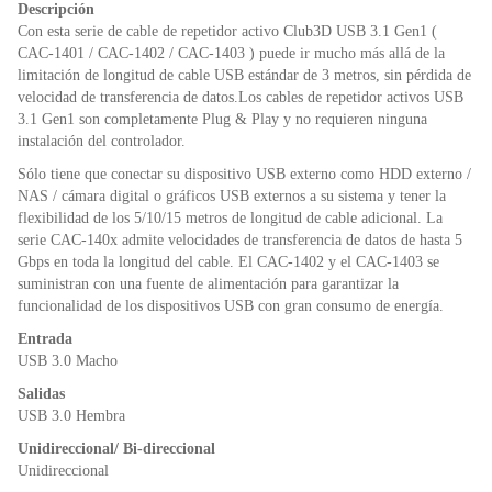
Descripción
o
p
dl
Con esta serie de cable de repetidor activo Club3D USB 3.1 Gen1 (
k
y
CAC-1401 / CAC-1402 / CAC-1403 ) puede ir mucho más allá de la
limitación de longitud de cable USB estándar de 3 metros, sin pérdida de
velocidad de transferencia de datos.Los cables de repetidor activos USB
3.1 Gen1 son completamente Plug & Play y no requieren ninguna
instalación del controlador.
Sólo tiene que conectar su dispositivo USB externo como HDD externo /
NAS / cámara digital o gráficos USB externos a su sistema y tener la
flexibilidad de los 5/10/15 metros de longitud de cable adicional. La
serie CAC-140x admite velocidades de transferencia de datos de hasta 5
Gbps en toda la longitud del cable. El CAC-1402 y el CAC-1403 se
suministran con una fuente de alimentación para garantizar la
funcionalidad de los dispositivos USB con gran consumo de energía.
Entrada
USB 3.0 Macho
Salidas
USB 3.0 Hembra
Unidireccional/ Bi-direccional
Unidireccional