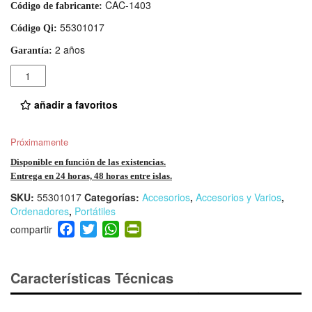
CAC-1403
Código de fabricante:
55301017
Código Qi:
2 años
Garantía:
Cantidad
añadir a favoritos
Próximamente
Disponible en función de las existencias.
Entrega en 24 horas, 48 horas entre islas.
SKU:
55301017
Categorías:
Accesorios
,
Accesorios y Varios
,
Ordenadores
,
Portátiles
F
T
W
Pr
a
wi
h
in
c
tt
at
tF
e
er
s
ri
Características Técnicas
b
A
e
o
p
n