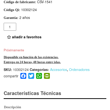
CSV-1541
Código de fabricante:
10302124
Código Qi:
2 años
Garantía:
Cantidad
añadir a favoritos
Próximamente
Disponible en función de las existencias.
Entrega en 24 horas, 48 horas entre islas.
SKU:
10302124
Categorías:
Accesorios
,
Ordenadores
F
T
W
Pr
a
wi
h
in
c
tt
at
tF
e
er
s
ri
Características Técnicas
b
A
e
o
p
n
Descripción