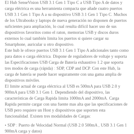
o
p
dl
El Hub SenseVision USB 3.1 Gen 1 Tipo C a USB Tipo A de datos y
k
y
carga eléctrica es una herramienta compacta que añade cuatro puertos
USB 3.1 Gen 1 Tipo A a su dispositivo USB 3.1 Gen 1 Tipo C. Muchos
de los Ultrabooks y laptops de nueva generación no disponen de puertos
suficientes para ampliación, lo cual resulta difícil hacer uso de sus
dispositivos favoritos como el raton, memorias USB y discos duros
externos lo cual también limita los puertos si quiere cargar su
Smartphone, auricular u otro dispositivo.
Este hub le ofrece puertos USB 3.1 Gen 1 Tipo A adicionales tanto como
para datos o carga eléctrica. Dispone de reguladores de voltaje y soporta
las Especificaciones USB Carga de Batería exhaustivo 1.2 que soporta
tres modos de carga (rápida) : SDP, CDP and DCP. Con este Hub, la
carga de batería se puede hacer seguramente con una gama amplia de
dispositivos móviles.
El limite actual de carga eléctrica al USB es 500mA para USB 2.0 y
900mA para USB 3.1 Gen 1. Dependiendo del dispositivo, las
características de Carga Rapida limita 1000mA and 2000mA. Carga
Rapida permite cargar con una fuente mas alta que las specificaciones de
USB pero requiere un Host y dispositivos que soporten esta
funcionalidad. Existen tres modalidades de Cargas:
• SDP : Puerto de Velocidad Normal (USB 2.0 500mA , USB 3.1 Gen 1
900mA carga y datos)