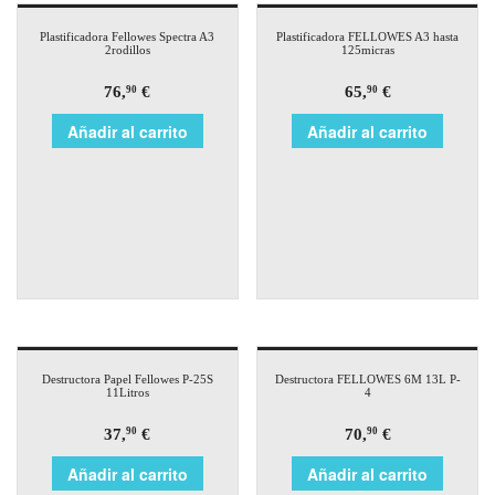
Plastificadora Fellowes Spectra A3
Plastificadora FELLOWES A3 hasta
2rodillos
125micras
76,
€
65,
€
90
90
Añadir al carrito
Añadir al carrito
Destructora Papel Fellowes P-25S
Destructora FELLOWES 6M 13L P-
11Litros
4
37,
€
70,
€
90
90
Añadir al carrito
Añadir al carrito