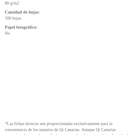
o
p
dl
80 g/m2
k
y
Cantidad de hojas:
500 hojas
Papel fotográfico:
No
*Las fichas técnicas son proporcionadas exclusivamente para la
conveniencia de los usuarios de Qi Canarias. Aunque Qi Canarias