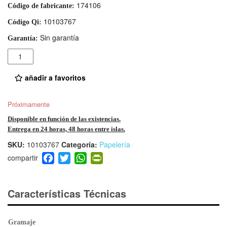
174106
Código de fabricante:
10103767
Código Qi:
Sin garantía
Garantía:
Cantidad
añadir a favoritos
Próximamente
Disponible en función de las existencias.
Entrega en 24 horas, 48 horas entre islas.
SKU:
10103767
Categoría:
Papelería
F
T
W
Pr
a
wi
h
in
c
tt
at
tF
e
er
s
ri
Características Técnicas
b
A
e
o
p
n
Gramaje