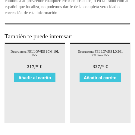
comunica al proveedor cualquier error en los datos, o en la traducción al
español que localiza, no podemos dar fe de la completa veracidad o
corrección de esta información.
También te puede interesar:
Destructora FELLOWES 10M 19L
Destructora FELLOWES LX201
P-5
22Litros P-5
217,
€
327,
€
90
90
Añadir al carrito
Añadir al carrito