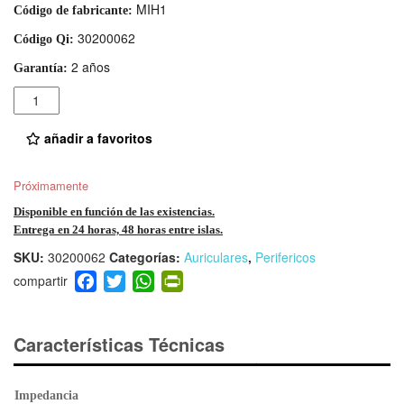
MIH1
Código de fabricante:
30200062
Código Qi:
2 años
Garantía:
Cantidad
añadir a favoritos
Próximamente
Disponible en función de las existencias.
Entrega en 24 horas, 48 horas entre islas.
SKU:
30200062
Categorías:
Auriculares
,
Perifericos
F
T
W
Pr
a
wi
h
in
c
tt
at
tF
e
er
s
ri
Características Técnicas
b
A
e
o
p
n
Impedancia