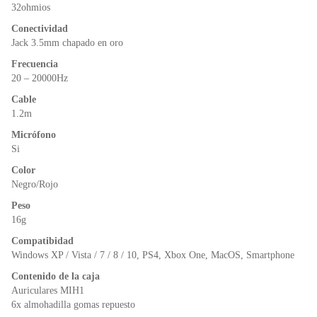
o
p
dl
32ohmios
k
y
Conectividad
Jack 3.5mm chapado en oro
Frecuencia
20 – 20000Hz
Cable
1.2m
Micrófono
Si
Color
Negro/Rojo
Peso
16g
Compatibidad
Windows XP / Vista / 7 / 8 / 10, PS4, Xbox One, MacOS, Smartphone
Contenido de la caja
Auriculares MIH1
6x almohadilla gomas repuesto