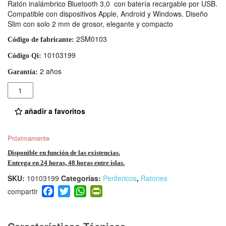
Ratón inalámbrico Bluetooth 3,0 con batería recargable por USB.
Compatible con dispositivos Apple, Android y Windows. Diseño
Slim con solo 2 mm de grosor, elegante y compacto
2SM0103
Código de fabricante:
10103199
Código Qi:
2 años
Garantía:
Cantidad
añadir a favoritos
Próximamente
Disponible en función de las existencias.
Entrega en 24 horas, 48 horas entre islas.
SKU:
10103199
Categorías:
Perifericos
,
Ratones
F
T
W
Pr
a
wi
h
in
c
tt
at
tF