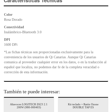
e
er
s
ri
Características Técnicas
b
A
e
o
p
n
Color
o
p
dl
Rosa Dorado
k
y
Conectividad
Inalámbrico-Bluetooth 3.0
DPI
1600 DPi
*Las fichas técnicas son proporcionadas exclusivamente para la
conveniencia de los usuarios de Qi Canarias. Aunque Qi Canarias
comunica al proveedor cualquier error en los datos, o en la traducción al
español que localiza, no podemos dar fe de la completa veracidad o
corrección de esta información.
También te puede interesar:
Altavoces LOGITECH Z623 2.1
Kit teclado + Ratón Ozone
200W (980-000403)
DOUBLE TAP ES