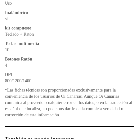
o
p
dl
Usb
k
y
Inalámbrico
si
kit compuesto
Teclado + Ratón
Teclas multimedia
10
Botones Ratón
4
DPI
800/1200/1400
*Las fichas técnicas son proporcionadas exclusivamente para la
conveniencia de los usuarios de Qi Canarias. Aunque Qi Canarias
comunica al proveedor cualquier error en los datos, o en la traducción al
español que localiza, no podemos dar fe de la completa veracidad o
corrección de esta información.