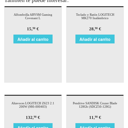
También te puede interesar:
Alfombrilla ABYSM Gaming
Teclado y Ratón LOGITECH
Covenant L
MK270 Inalámbrico
15,
€
28,
€
90
90
Añadir al carrito
Añadir al carrito
Altavoces LOGITECH Z623 2.1
Pendrive SANDISK Cruzer Blade
200W (980-000403)
128Gb (SDCZ50-128G)
132,
€
11,
€
90
90
Añadir al carrito
Añadir al carrito