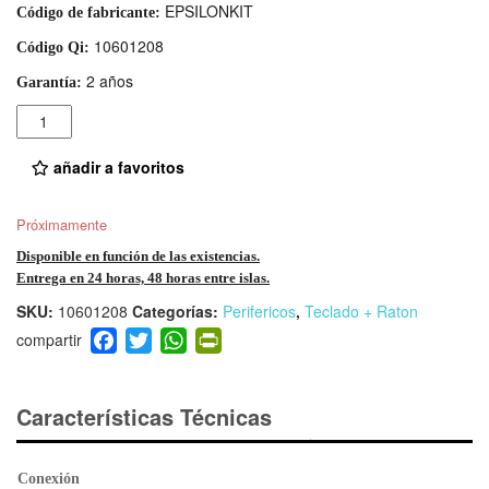
EPSILONKIT
Código de fabricante:
10601208
Código Qi:
2 años
Garantía:
Cantidad
añadir a favoritos
Próximamente
Disponible en función de las existencias.
Entrega en 24 horas, 48 horas entre islas.
SKU:
10601208
Categorías:
Perifericos
,
Teclado + Raton
F
T
W
Pr
a
wi
h
in
c
tt
at
tF
e
er
s
ri
Características Técnicas
b
A
e
o
p
n
Conexión