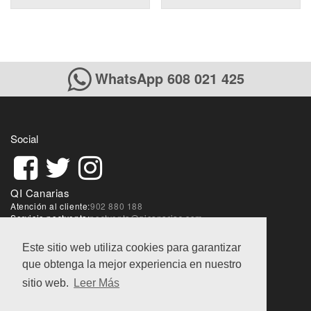
WhatsApp 608 021 425
Social
QI Canarias
Atención al cliente:
902 880 188
Servicio postventa:
postventa@qicanarias.com
Sobre la web:
webmaster@qicanarias.com
Este sitio web utiliza cookies para garantizar
que obtenga la mejor experiencia en nuestro
Condiciones de ventas
|
Aviso Legal
|
Política de
privacidad
sitio web.
Leer Más
@QI World 2018