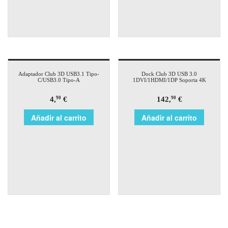
Adaptador Club 3D USB3.1 Tipo-
Dock Club 3D USB 3.0
C/USB3.0 Tipo-A
1DVI/1HDMI/1DP Soporta 4K
4,
€
142,
€
90
90
Añadir al carrito
Añadir al carrito