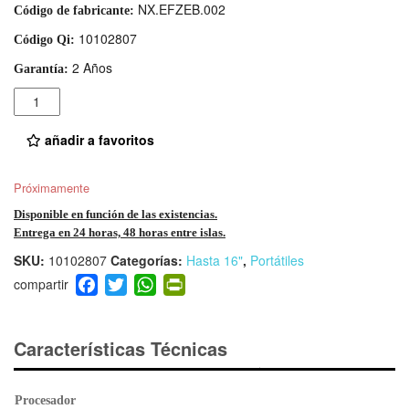
NX.EFZEB.002
Código de fabricante:
10102807
Código Qi:
2 Años
Garantía:
Cantidad
añadir a favoritos
Próximamente
Disponible en función de las existencias.
Entrega en 24 horas, 48 horas entre islas.
SKU:
10102807
Categorías:
Hasta 16"
,
Portátiles
F
T
W
Pr
a
wi
h
in
c
tt
at
tF
e
er
s
ri
Características Técnicas
b
A
e
o
p
n
Procesador