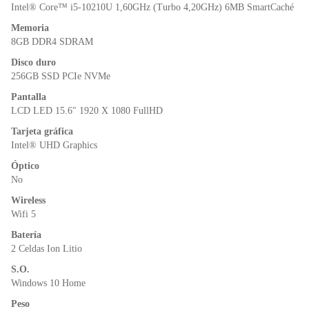
o
p
dl
Intel® Core™ i5-10210U 1,60GHz (Turbo 4,20GHz) 6MB SmartCaché
k
y
Memoria
8GB DDR4 SDRAM
Disco duro
256GB SSD PCIe NVMe
Pantalla
LCD LED 15.6″ 1920 X 1080 FullHD
Tarjeta gráfica
Intel® UHD Graphics
Óptico
No
Wireless
Wifi 5
Batería
2 Celdas Ion Litio
S.O.
Windows 10 Home
Peso