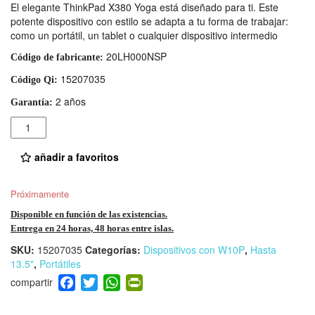
El elegante ThinkPad X380 Yoga está diseñado para ti. Este
potente dispositivo con estilo se adapta a tu forma de trabajar:
como un portátil, un tablet o cualquier dispositivo intermedio
20LH000NSP
Código de fabricante:
15207035
Código Qi:
2 años
Garantía:
Cantidad
añadir a favoritos
Próximamente
Disponible en función de las existencias.
Entrega en 24 horas, 48 horas entre islas.
SKU:
15207035
Categorías:
Dispositivos con W10P
,
Hasta
13.5"
,
Portátiles
F
T
W
Pr
a
wi
h
in
c
tt
at
tF