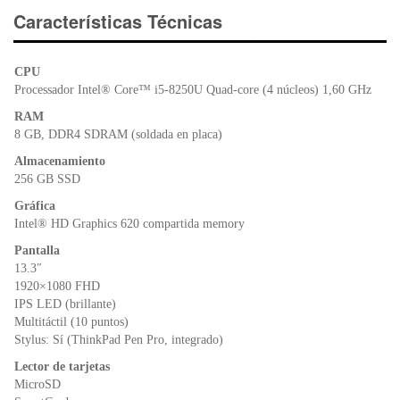
e
er
s
ri
Características Técnicas
b
A
e
o
p
n
CPU
o
p
dl
Processador Intel® Core™ i5-8250U Quad-core (4 núcleos) 1,60 GHz
k
y
RAM
8 GB, DDR4 SDRAM (soldada en placa)
Almacenamiento
256 GB SSD
Gráfica
Intel® HD Graphics 620 compartida memory
Pantalla
13.3″
1920×1080 FHD
IPS LED (brillante)
Multitáctil (10 puntos)
Stylus: Sí (ThinkPad Pen Pro, integrado)
Lector de tarjetas
MicroSD