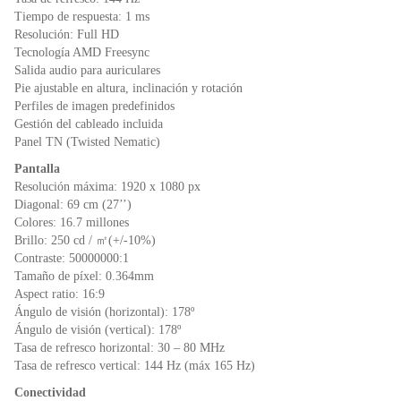
k
y
Tiempo de respuesta: 1 ms
Resolución: Full HD
Tecnología AMD Freesync
Salida audio para auriculares
Pie ajustable en altura, inclinación y rotación
Perfiles de imagen predefinidos
Gestión del cableado incluida
Panel TN (Twisted Nematic)
Pantalla
Resolución máxima: 1920 x 1080 px
Diagonal: 69 cm (27’’)
Colores: 16.7 millones
Brillo: 250 cd / ㎡(+/-10%)
Contraste: 50000000:1
Tamaño de píxel: 0.364mm
Aspect ratio: 16:9
Ángulo de visión (horizontal): 178º
Ángulo de visión (vertical): 178º
Tasa de refresco horizontal: 30 – 80 MHz
Tasa de refresco vertical: 144 Hz (máx 165 Hz)
Conectividad