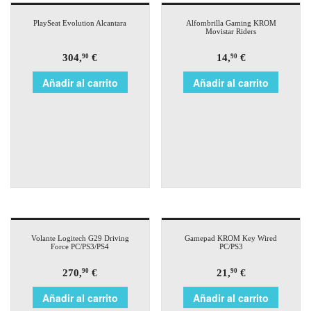
PlaySeat Evolution Alcantara
Alfombrilla Gaming KROM
Movistar Riders
304,
€
14,
€
90
90
Añadir al carrito
Añadir al carrito
Volante Logitech G29 Driving
Gamepad KROM Key Wired
Force PC/PS3/PS4
PC/PS3
270,
€
21,
€
90
90
Añadir al carrito
Añadir al carrito