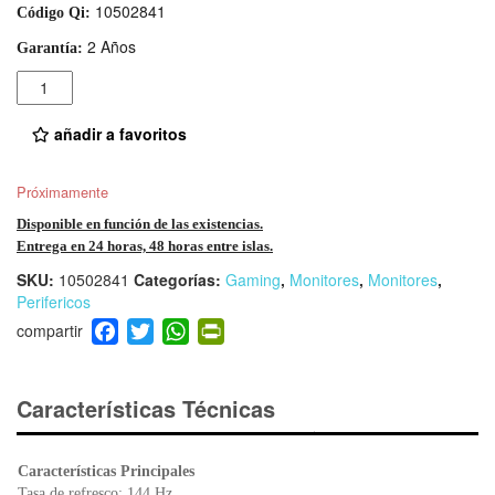
10502841
Código Qi:
2 Años
Garantía:
Cantidad
añadir a favoritos
Próximamente
Disponible en función de las existencias.
Entrega en 24 horas, 48 horas entre islas.
SKU:
10502841
Categorías:
Gaming
,
Monitores
,
Monitores
,
Perifericos
F
T
W
Pr
a
wi
h
in
c
tt
at
tF
e
er
s
ri
Características Técnicas
b
A
e
o
p
n
Características Principales
o
p
dl
Tasa de refresco: 144 Hz