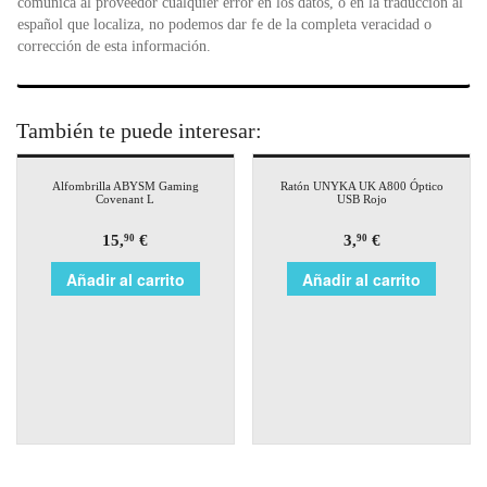
comunica al proveedor cualquier error en los datos, o en la traducción al
español que localiza, no podemos dar fe de la completa veracidad o
corrección de esta información.
También te puede interesar:
Alfombrilla ABYSM Gaming
Ratón UNYKA UK A800 Óptico
Covenant L
USB Rojo
15,
€
3,
€
90
90
Añadir al carrito
Añadir al carrito