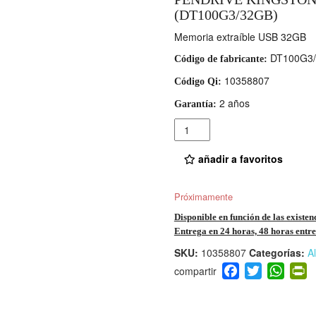
(DT100G3/32GB)
Memoria extraíble USB 32GB
DT100G3
Código de fabricante:
10358807
Código Qi:
2 años
Garantía:
Cantidad
añadir a favoritos
Próximamente
Disponible en función de las existen
Entrega en 24 horas, 48 horas entre 
SKU:
10358807
Categorías:
A
F
T
W
P
a
wi
h
i
c
tt
at
t