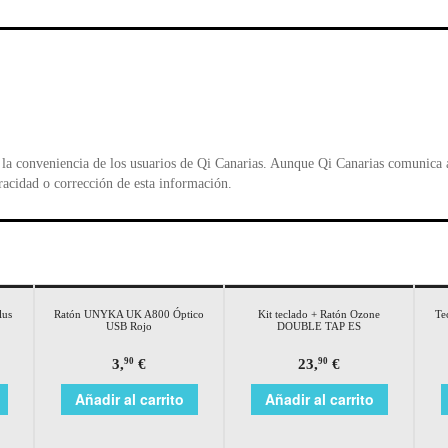
e
er
s
ri
b
A
e
o
p
n
o
p
d
k
y
la conveniencia de los usuarios de Qi Canarias. Aunque Qi Canarias comunica al
racidad o corrección de esta información.
lus
Ratón UNYKA UK A800 Óptico
Kit teclado + Ratón Ozone
Te
USB Rojo
DOUBLE TAP ES
3,
€
23,
€
90
90
Añadir al carrito
Añadir al carrito