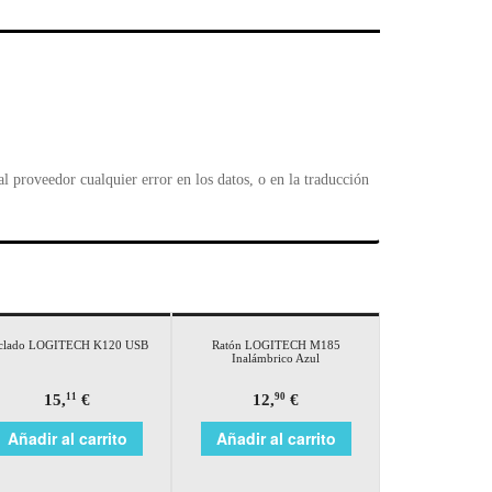
l
 proveedor cualquier error en los datos, o en la traducción
clado LOGITECH K120 USB
Ratón LOGITECH M185
Inalámbrico Azul
15,
€
12,
€
11
90
Añadir al carrito
Añadir al carrito