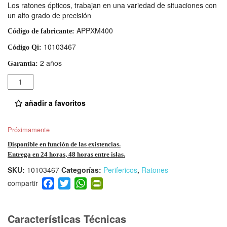
Los ratones ópticos, trabajan en una variedad de situaciones con
un alto grado de precisión
APPXM400
Código de fabricante:
10103467
Código Qi:
2 años
Garantía:
Cantidad
añadir a favoritos
Próximamente
Disponible en función de las existencias.
Entrega en 24 horas, 48 horas entre islas.
SKU:
10103467
Categorías:
Perifericos
,
Ratones
F
T
W
Pr
a
wi
h
in
c
tt
at
tF
e
er
s
ri
Características Técnicas