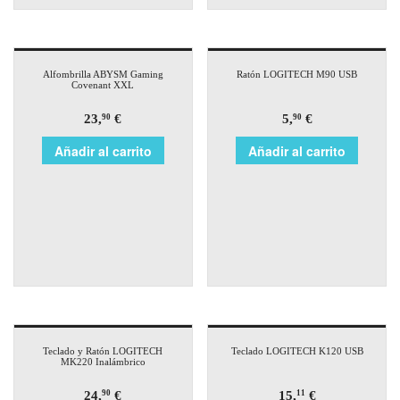
Alfombrilla ABYSM Gaming
Ratón LOGITECH M90 USB
Covenant XXL
23,
€
5,
€
90
90
Añadir al carrito
Añadir al carrito
Teclado y Ratón LOGITECH
Teclado LOGITECH K120 USB
MK220 Inalámbrico
24,
€
15,
€
90
11