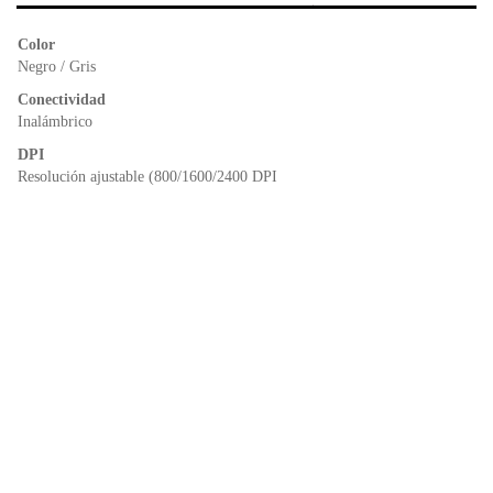
b
A
e
o
p
n
Color
o
p
dl
Negro / Gris
k
y
Conectividad
Inalámbrico
DPI
Resolución ajustable (800/1600/2400 DPI